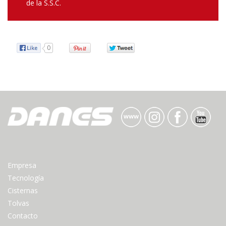
de la S.S.C.
0
Empresa
Tecnología
Cisternas
Tolvas
Contacto