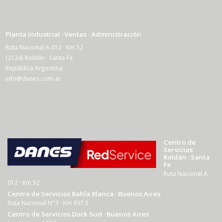
Planta Industrial · Ventas · Administración
Ruta Nacional A 012 · Km 52
(2134) Roldán · Santa Fe
República Argentina
info@danes.com.ar
Centro de
Servicios
Roldán · Santa
Fe
Ruta Nacional A
012 · Km 52
Centro de Servicios Bahía Blanca · Buenos Aires
Ruta Nacional N°3 · Km 697,5
Centro de Servicios Dock Sud · Buenos Aires