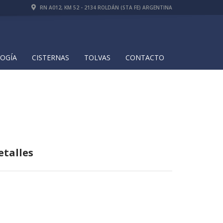
RN A012, KM 52 - 2134 ROLDÁN (STA FE) ARGENTINA
OGÍA
CISTERNAS
TOLVAS
CONTACTO
etalles